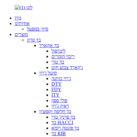
בַּיִת
אודותינו
סיור במפעל
מוצרים
בד סרוג
בד אקארד
ליברפול
ריבוי חומרים
בד טדי
ג'קארד צבוע חוט
סינגל ג'רזי
ג'רזי כותנה
DTY
FDY
ITY
פולי ספון
ראיון ג'רזי
בד חליפה וקפוצ'ון
בד פרנץ' טרי
בד HACCI
בד פונטה רומא
בד RIB