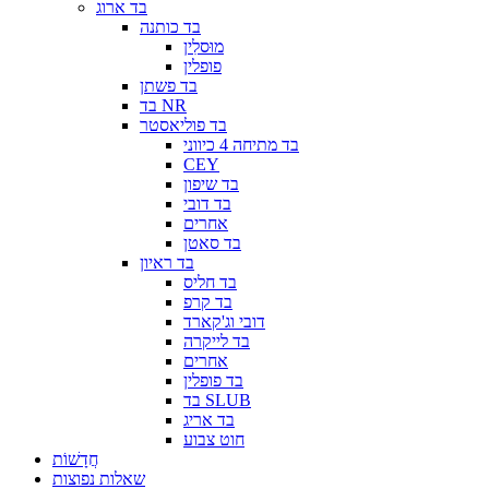
בד ארוג
בד כותנה
מוּסלִין
פופלין
בד פשתן
בד NR
בד פוליאסטר
בד מתיחה 4 כיווני
CEY
בד שיפון
בד דובי
אחרים
בד סאטן
בד ראיון
בד חליס
בד קרפ
דובי וג'קארד
בד לייקרה
אחרים
בד פופלין
בד SLUB
בד אריג
חוט צבוע
חֲדָשׁוֹת
שאלות נפוצות