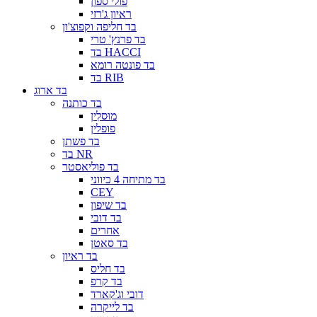
פולי ספון
ראיון ג'רזי
בד חליפה וקפוצ'ון
בד פרנץ' טרי
בד HACCI
בד פונטה רומא
בד RIB
בד ארוג
בד כותנה
מוּסלִין
פופלין
בד פשתן
בד NR
בד פוליאסטר
בד מתיחה 4 כיווני
CEY
בד שיפון
בד דובי
אחרים
בד סאטן
בד ראיון
בד חליס
בד קרפ
דובי וג'קארד
בד לייקרה