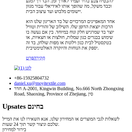
להבטיח צבע בהיר ועמיד לאורך זמן. הבד רך למגע
וכבד משקל, מה שהופך אותו לאידיאלי עבור מגוון
יישומים מלבוש ועד עיצוב הבית.
אחד המאפיינים המרכזיים של בד האריגון שלנו הוא
הרכות יוצאת הדופן שלו. השילוב של זהורית וטוויל
יוצר בד שמרגיש חלק ונוח במיוחד. בין אם נעשה בו
שימוש בבגדים כגון שמלות, חולצות או חצאיות, או
בטקסטיל לבית כגון וילונות או מפות שולחן, בד זה
יספק את הנוחות והיוקרה האולטימטיבית.
חֲקִירָה
פְּרָט
+86-15925804732
daniel.xu@moyitextile.com
חדר A-2001, Kingwin Building, No.666 North Zhongxing
Road, Shaoxing, Province of Zhejiang, סין
Upsates בחינם
לשאלות לגבי המוצרים או המחירון שלנו, אנא השאירו לנו את המייל
שלכם וניצור קשר תוך 24 שעות.
בירור למחירון