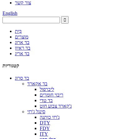
צור קשר
English
בַּיִת
מוצרים
בד ארוג
בד ראיון
בד אריג
קטגוריות
בד סרוג
בד אקארד
ליברפול
ריבוי חומרים
בד טדי
ג'קארד צבוע חוט
סינגל ג'רזי
ג'רזי כותנה
DTY
FDY
ITY