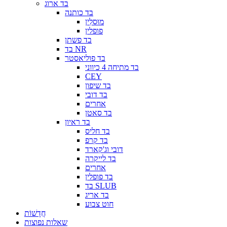
בד ארוג
בד כותנה
מוּסלִין
פופלין
בד פשתן
בד NR
בד פוליאסטר
בד מתיחה 4 כיווני
CEY
בד שיפון
בד דובי
אחרים
בד סאטן
בד ראיון
בד חליס
בד קרפ
דובי וג'קארד
בד לייקרה
אחרים
בד פופלין
בד SLUB
בד אריג
חוט צבוע
חֲדָשׁוֹת
שאלות נפוצות