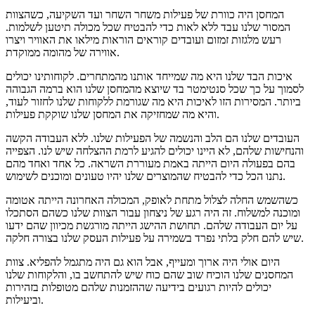
המחסן היה כוורת של פעילות משחר השחר ועד השקיעה, כשהצוות
המסור שלנו עבד ללא לאות כדי להבטיח שכל מכולה תיטען לשלמות.
רעש מלגזות זמזום ועובדים קוראים הוראות מילאו את האוויר ויצרו
אווירה של מהומה ממוקדת.
איכות הבד שלנו היא מה שמייחד אותנו מהמתחרים. לקוחותינו יכולים
לסמוך על כך שכל סנטימטר בד שיוצא מהמחסן שלנו הוא ברמה הגבוהה
ביותר. המסירות הזו לאיכות היא מה שגורמת ללקוחות שלנו לחזור לעוד,
והיא מה שמחזיקה את המחסן שלנו שוקקת פעילות.
העובדים שלנו הם הלב והנשמה של הפעילות שלנו. ללא העבודה הקשה
והנחישות שלהם, לא היינו יכולים להגיע לרמת ההצלחה שיש לנו. הצפייה
בהם בפעולה היום הייתה באמת מעוררת השראה. כל אחד ואחד מהם
נתנו הכל כדי להבטיח שהמוצרים שלנו יהיו טעונים ומוכנים לשימוש.
כשהשמש החלה לצלול מתחת לאופק, המכולה האחרונה הייתה אטומה
ומוכנה למשלוח. זה היה רגע של ניצחון עבור הצוות שלנו כשהם הסתכלו
על יום העבודה שלהם. תחושת ההישג הייתה מורגשת מכיוון שהם ידעו
שיש להם חלק בלתי נפרד בשמירה על פעילות העסק שלנו בצורה חלקה.
היום אולי היה ארוך ומעייף, אבל הוא גם היה מתגמל להפליא. צוות
המחסנים שלנו הוכיח שוב שהם כוח שיש להתחשב בו, והלקוחות שלנו
יכולים להיות רגועים בידיעה שההזמנות שלהם מטופלות בזהירות
וביעילות.