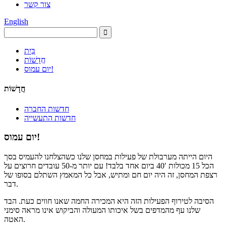
צור קשר
English
בַּיִת
חֲדָשׁוֹת
יום עמוס!
חֲדָשׁוֹת
חדשות החברה
חדשות התעשייה
יום עמוס!
היום הייתה מערבולת של פעילות במחסן שלנו כשהצלחנו להעמיס בסך
הכל 15 מכולות 40′ ביום אחד בלבד! עם יותר מ-50 עובדים חרוצים על
רצפת המחסן, זה היה יום חם ומתיש, אבל כל המאמץ השתלם בסופו של
דבר.
הסיבה לטירוף הפעילות הזה היא המכירה החמה שאנו חווים כעת. הבד
שלנו עף מהמדפים בשל איכותו המעולה והביקוש אינו מראה סימני
האטה.