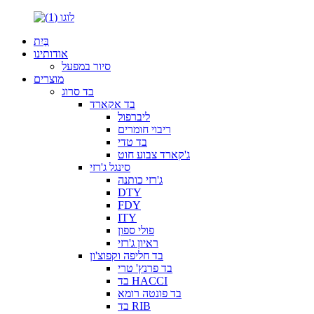
בַּיִת
אודותינו
סיור במפעל
מוצרים
בד סרוג
בד אקארד
ליברפול
ריבוי חומרים
בד טדי
ג'קארד צבוע חוט
סינגל ג'רזי
ג'רזי כותנה
DTY
FDY
ITY
פולי ספון
ראיון ג'רזי
בד חליפה וקפוצ'ון
בד פרנץ' טרי
בד HACCI
בד פונטה רומא
בד RIB