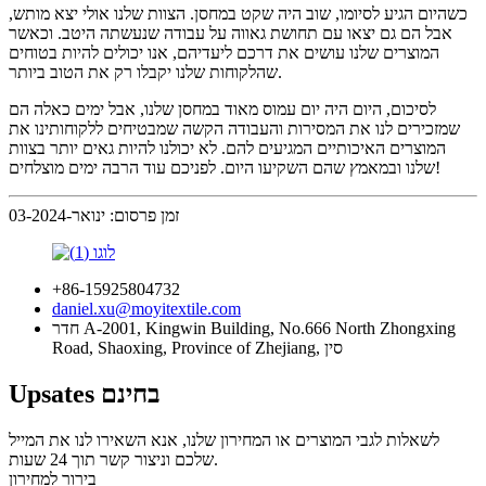
כשהיום הגיע לסיומו, שוב היה שקט במחסן. הצוות שלנו אולי יצא מותש,
אבל הם גם יצאו עם תחושת גאווה על עבודה שנעשתה היטב. וכאשר
המוצרים שלנו עושים את דרכם ליעדיהם, אנו יכולים להיות בטוחים
שהלקוחות שלנו יקבלו רק את הטוב ביותר.
לסיכום, היום היה יום עמוס מאוד במחסן שלנו, אבל ימים כאלה הם
שמזכירים לנו את המסירות והעבודה הקשה שמבטיחים ללקוחותינו את
המוצרים האיכותיים המגיעים להם. לא יכולנו להיות גאים יותר בצוות
שלנו ובמאמץ שהם השקיעו היום. לפניכם עוד הרבה ימים מוצלחים!
זמן פרסום: ינואר-03-2024
+86-15925804732
daniel.xu@moyitextile.com
חדר A-2001, Kingwin Building, No.666 North Zhongxing
Road, Shaoxing, Province of Zhejiang, סין
Upsates בחינם
לשאלות לגבי המוצרים או המחירון שלנו, אנא השאירו לנו את המייל
שלכם וניצור קשר תוך 24 שעות.
בירור למחירון