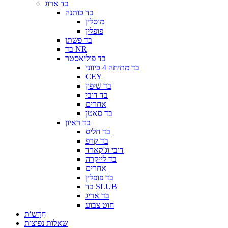
בד ארוג
בד כותנה
מוּסלִין
פופלין
בד פשתן
בד NR
בד פוליאסטר
בד מתיחה 4 כיווני
CEY
בד שיפון
בד דובי
אחרים
בד סאטן
בד ראיון
בד חליס
בד קרפ
דובי וג'קארד
בד לייקרה
אחרים
בד פופלין
בד SLUB
בד אריג
חוט צבוע
חֲדָשׁוֹת
שאלות נפוצות