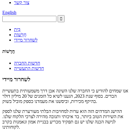
צור קשר
English
בַּיִת
חֲדָשׁוֹת
לשחרור מיידי
חֲדָשׁוֹת
חדשות החברה
חדשות התעשייה
לשחרור מיידי
אנו שמחים להודיע ​​כי החברה שלנו השיגה אבן דרך משמעותית בתעשיית
הבדים. בסוף שנת 2023, הגענו לשיא כל הזמנים של 20 מיליון דולר
בהיקף מכירות, וביסשנו את מעמדנו כספק מוביל בשוק.
ההישג המדהים הזה הוא עדות למחויבות הבלתי מעורערת שלנו לספק
את השירות הטוב ביותר, בד איכותי ותגובה מהירה לצרכי הלקוח שלנו.
לגישה הכנה שלנו יש גם תפקיד מכריע בבניית אמון ונאמנות בקרב
לקוחותינו.