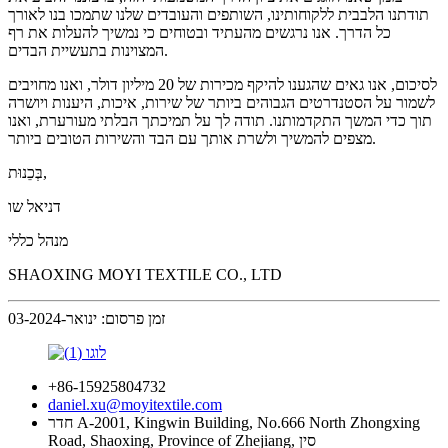
תודתנו הלבבית ללקוחותינו, השותפים והעובדים שלנו שתמכו בנו לאורך
כל הדרך. אנו נרגשים מהעתיד ובטוחים כי נמשיך להעלות את רף
המצוינות בתעשיית הבדים.
לסיכום, אנו גאים שהגענו להיקף מכירות של 20 מיליון דולר, ואנו מחויבים
לשמור על הסטנדרטים הגבוהים ביותר של שירות, איכות, היענות ויושרה
תוך כדי המשך התקדמותנו. תודה לך על תמיכתך הבלתי מעורערת, ואנו
מצפים להמשיך ולשרת אותך עם הבד והשירות הטובים ביותר.
בְּכֵנוּת,
דניאל שו
מנהל כללי
SHAOXING MOYI TEXTILE CO., LTD
זמן פרסום: ינואר-03-2024
+86-15925804732
daniel.xu@moyitextile.com
חדר A-2001, Kingwin Building, No.666 North Zhongxing
Road, Shaoxing, Province of Zhejiang, סין