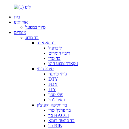
בַּיִת
אודותינו
סיור במפעל
מוצרים
בד סרוג
בד אקארד
ליברפול
ריבוי חומרים
בד טדי
ג'קארד צבוע חוט
סינגל ג'רזי
ג'רזי כותנה
DTY
FDY
ITY
פולי ספון
ראיון ג'רזי
בד חליפה וקפוצ'ון
בד פרנץ' טרי
בד HACCI
בד פונטה רומא
בד RIB