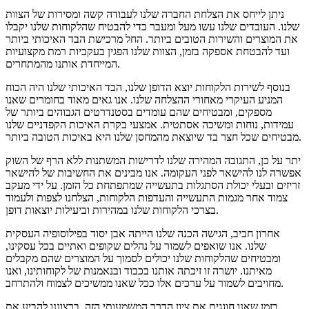
ניתן לייחס את הצלחת החברה שלנו לעבודה קשה ומסירות של הצוות
שלנו. העובדים שלנו עשו מעל ומעבר כדי להבטיח שהלקוחות שלנו יקבלו
את המוצרים והשירות הטובים ביותר. החל מרכישת הבד האיכותי ביותר
ועד להבטחת אספקה ​​בזמן, הצוות שלנו הפגין בעקביות רמת מקצועיות
המייחדת אותנו מהמתחרים.
בנוסף לשירות הלקוחות יוצא הדופן שלנו, הבד האיכותי שלנו היה הכוח
המניע העיקרי מאחורי ההצלחה שלנו. אנו גאים מאוד בחומרים שאנו
מספקים, ומבטיחים שהם עומדים בסטנדרטים הגבוהים ביותר של
עמידות, נוחות ומשיכה אסתטית. אמצעי בקרת האיכות הקפדניים שלנו
מבטיחים שכל חצר בד שיוצאת מהמחסן שלנו היא באיכות הטובה ביותר.
יתר על כן, התגובה המהירה שלנו לדרישות המשתנות ללא הרף של השוק
אפשרה לנו להישאר לפני העקומה. אנו מבינים את החשיבות של להישאר
זריזים ובעלי יכולת הסתגלות בתעשייה שמתפתחת כל הזמן. על ידי מעקב
צמוד אחר מגמות התעשייה והעדפות הלקוחות, הצלחנו לצפות ולעמוד
בצרכי הלקוחות שלנו במהירות וביעילות יוצאות דופן.
אחרון חביב, הגישה הכנה שלנו הייתה אבן יסוד בפילוסופיה העסקית
שלנו. אנו שואפים לשמור על נהלים שקופים ואתיים בכל עסקינו,
ומבטיחים שהלקוחות שלנו יכולים לסמוך על המוצרים שהם מקבלים
מאיתנו. יושרה זו זיכתה אותנו בכבוד ובנאמנות של לקוחותינו, ואנו
מחויבים לשמור על ערכים אלו ככל שאנו ממשיכים לצמוח ולהתרחב.
בזמן שאנו חוגגים את ציון הדרך המשמעותי הזה, ברצוננו להביע את