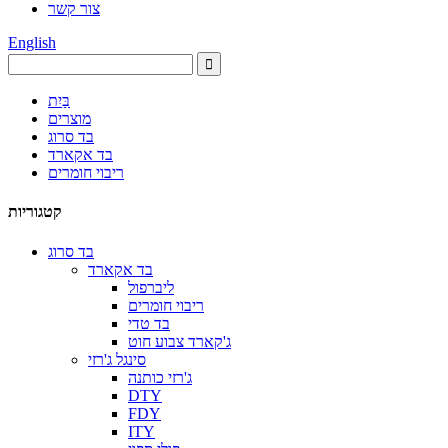
צור קשר
English
בַּיִת
מוצרים
בד סרוג
בד אקארד
ריבוי חומרים
קטגוריות
בד סרוג
בד אקארד
ליברפול
ריבוי חומרים
בד טדי
ג'קארד צבוע חוט
סינגל ג'רזי
ג'רזי כותנה
DTY
FDY
ITY