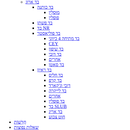
בד ארוג
בד כותנה
מוּסלִין
פופלין
בד פשתן
בד NR
בד פוליאסטר
בד מתיחה 4 כיווני
CEY
בד שיפון
בד דובי
אחרים
בד סאטן
בד ראיון
בד חליס
בד קרפ
דובי וג'קארד
בד לייקרה
אחרים
בד פופלין
בד SLUB
בד אריג
חוט צבוע
חֲדָשׁוֹת
שאלות נפוצות