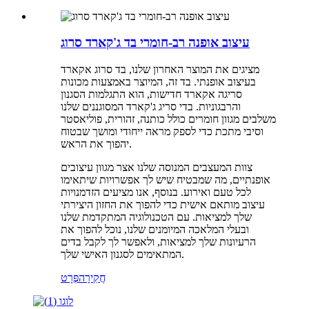
עיצוב אופנה רב-חומרי בד ג'קארד סרוג
מציגים את המוצר האחרון שלנו, בד סרוג אקארד
בעיצוב אופנתי. בד זה, המיוצר באמצעות מכונות
סריגה אקארד חדישות, הוא התגלמות הסגנון
והרבגוניות. בדי סריג ג'קארד המסוגננים שלנו
משלבים מגוון חומרים כולל כותנה, זהורית, פוליאסטר
וסיבי מתכת כדי לספק מראה ייחודי ומושך שבטוח
יהפוך את הראש.
צוות המעצבים המנוסה שלנו אצר מגוון עיצובים
אופנתיים, מה שמבטיח שיש לך אפשרויות שיתאימו
לכל טעם ואירוע. בנוסף, אנו מציעים הזדמנויות
עיצוב מותאם אישית כדי להפוך את החזון היצירתי
שלך למציאות. עם הטכנולוגיה המתקדמת שלנו
ובעלי המלאכה המיומנים שלנו, נוכל להפוך את
הרעיונות שלך למציאות, ולאפשר לך לקבל בדים
המתאימים לסגנון האישי שלך.
חֲקִירָה
פְּרָט