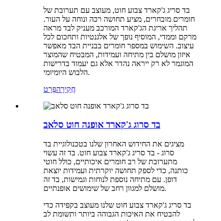
בד סריג ג'קארד צבוע חוט, מעוצב עם תערובת של
חומרים מובחרים, מציע תחושה רכה ונוחה על העור.
תהליך אריגת הג'קארד המורכב מעניק לבד מראה
מרקם וממדי, המוסיף נופך של אלגנטיות ותחכום לכל
עיצוב. השימוש במספר חומרים בבניית הבד מאפשר
איזון מושלם בין מתיחה ועמידות, המבטיח שהמוצר
המוגמר לא רק ייראה נהדר אלא גם יעמוד בדרישות
הלבוש היומיומי.
חֲקִירָה
פְּרָט
בד סרוג ג'קארד אופנה חוט סלאב
מציגים את החידוש האחרון שלנו בטכנולוגיית בד
סרוג - בד סריג ג'קארד צבוע חוט. בד זה עשוי
מתערובת של רב חומרים איכותיים, כולל חוטי
כותנה, כדי לספק תחושה יוקרתית ועמידות יוצאת
דופן. עם מתיחה נוספת לנוחות וגמישות, בד זה
מושלם למגוון רחב של שימושים אופנתיים.
בד סריג ג'קארד צבוע חוט שלנו מעוצב בקפידה כדי
להבטיח את האיכות הגבוהה ביותר ותשומת לב