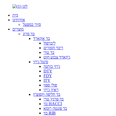
בַּיִת
אודותינו
סיור במפעל
מוצרים
בד סרוג
בד אקארד
ליברפול
ריבוי חומרים
בד טדי
ג'קארד צבוע חוט
סינגל ג'רזי
ג'רזי כותנה
DTY
FDY
ITY
פולי ספון
ראיון ג'רזי
בד חליפה וקפוצ'ון
בד פרנץ' טרי
בד HACCI
בד פונטה רומא
בד RIB