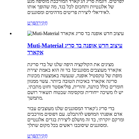
לפרטים. דוגמת סריג הג'קארד המורכבת מוסיפה מגע
של אלגנטיות ותחכום לכל בגד, מה שהופך אותו
לאידיאלי ליצירת פריטים מדהימים ומסוגננים.
חֲקִירָה
פְּרָט
Muti-Material עיצוב חדש אופנה בד סריג
אקארד
מציגים את הקולקציה היפה שלנו של בדי סריגת
אקארד מעוצבים מסוגננים! בד זה הוא באמת יצירת
מופת של טקסטיל אופנה, שנעשה באמצעות מכונות
סריגה אקארד באיכות הטובה ביותר. עשוי ממגוון
חומרים כולל כותנה, זהורית, פוליאסטר וחוט מתכתי,
יש לו משיכה ייחודית ומקסימה שבטוח תשאיר רושם
מתמשך.
בדי סריג ג'קארד המסוגננים שלנו מעוצבים עבור
אדם אופנתי המחפש להתבלט. עם דפוסים מורכבים
ומרקם יוקרתי, בד זה מושלם ליצירת בגדים אלגנטיים
ומסוגננים שיסובבו ראשים בכל מקום שתלך.
חֲקִירָה
פְּרָט