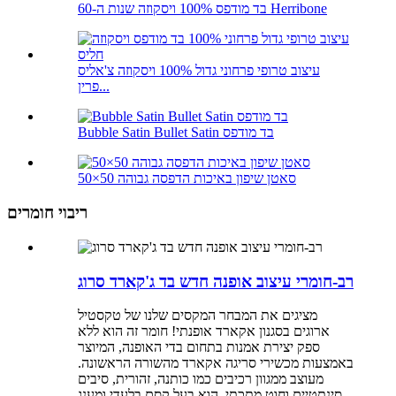
בד מודפס 100% ויסקוזה שנות ה-60 Herribone
עיצוב טרופי פרחוני גדול 100% ויסקוזה צ'אליס
פרין...
Bubble Satin Bullet Satin בד מודפס
סאטן שיפון באיכות הדפסה גבוהה 50×50
ריבוי חומרים
רב-חומרי עיצוב אופנה חדש בד ג'קארד סרוג
מציגים את המבחר המקסים שלנו של טקסטיל
ארוגים בסגנון אקארד אופנתי! חומר זה הוא ללא
ספק יצירת אמנות בתחום בדי האופנה, המיוצר
באמצעות מכשירי סריגה אקארד מהשורה הראשונה.
מעוצב ממגוון רכיבים כמו כותנה, זהורית, סיבים
סינתטיים וחוט מתכתי, הוא בעל קסם בלעדי ומענג