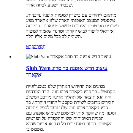
שבטוח ישפיע לטווח ארוך.
מותאם ליחידים עם כישרון למגמות אופנה עדכניות,
טקסטיל המעצב האופנתי הארוג שלנו אקארד מציג
עיצובים מעוטרים ואיכויות מישוש מפוארות. חומר זה
אידיאלי לייצור לבוש יוקרתי וטרנדי שאמור למשוך
תשומת לב בכל מקום אליו תלך.
חֲקִירָה
פְּרָט
Slub Yarn עיצוב חדש אופנה בד סרוג
אקארד
מציגים את החידוש האחרון שלנו בטכנולוגיית
טקסטיל - בד סריג ג'קארד צבוע חוט. הבד המדהים
הזה הוא תוצאה של תהליך אריגה מורכב המשלב
חומרים מרובים ליצירת טקסטיל ייחודי ויוקרתי. בד
סריג ג'קארד צבוע חוט שלנו נועד לספק מתיחה
וסגנון, מה שהופך אותו למושלם לשימוש אופנה. עם
הבנייה האיכותית שלו וההקפדה על הפרטים
הקטנים, בד זה בטוח ירים כל בגד או אביזר שהוא
משמש בו.