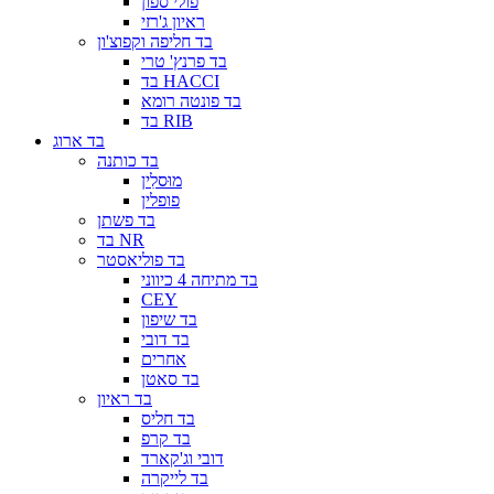
פולי ספון
ראיון ג'רזי
בד חליפה וקפוצ'ון
בד פרנץ' טרי
בד HACCI
בד פונטה רומא
בד RIB
בד ארוג
בד כותנה
מוּסלִין
פופלין
בד פשתן
בד NR
בד פוליאסטר
בד מתיחה 4 כיווני
CEY
בד שיפון
בד דובי
אחרים
בד סאטן
בד ראיון
בד חליס
בד קרפ
דובי וג'קארד
בד לייקרה