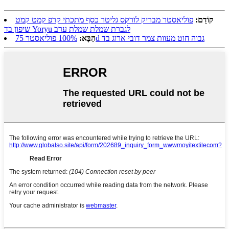
קוֹדֵם:
פוליאסטר מבריק לורקס גליטר כסף מתכתי קרפ קמט קמט
שיפון בד Yoryu לגברת שמלת שמלת ערב
100% פוליאסטר 75d גבוה חוט מעוות צמר דובי ארוג בד
הַבָּא: