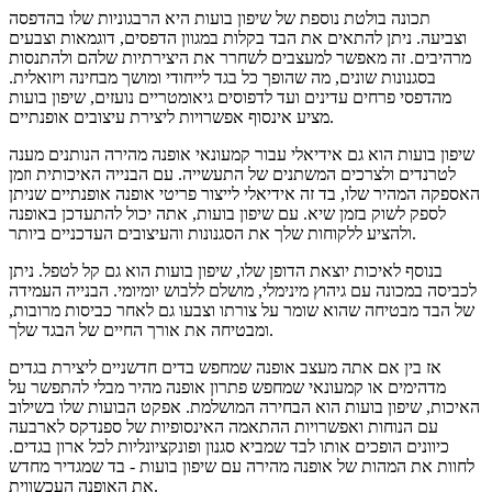
תכונה בולטת נוספת של שיפון בועות היא הרבגוניות שלו בהדפסה
וצביעה. ניתן להתאים את הבד בקלות במגוון הדפסים, דוגמאות וצבעים
מרהיבים. זה מאפשר למעצבים לשחרר את היצירתיות שלהם ולהתנסות
בסגנונות שונים, מה שהופך כל בגד לייחודי ומושך מבחינה ויזואלית.
מהדפסי פרחים עדינים ועד לדפוסים גיאומטריים נועזים, שיפון בועות
מציע אינסוף אפשרויות ליצירת עיצובים אופנתיים.
שיפון בועות הוא גם אידיאלי עבור קמעונאי אופנה מהירה הנותנים מענה
לטרנדים ולצרכים המשתנים של התעשייה. עם הבנייה האיכותית וזמן
האספקה ​​המהיר שלו, בד זה אידיאלי לייצור פריטי אופנה אופנתיים שניתן
לספק לשוק בזמן שיא. עם שיפון בועות, אתה יכול להתעדכן באופנה
ולהציע ללקוחות שלך את הסגנונות והעיצובים העדכניים ביותר.
בנוסף לאיכות יוצאת הדופן שלו, שיפון בועות הוא גם קל לטפל. ניתן
לכביסה במכונה עם גיהוץ מינימלי, מושלם ללבוש יומיומי. הבנייה העמידה
של הבד מבטיחה שהוא שומר על צורתו וצבעו גם לאחר כביסות מרובות,
ומבטיחה את אורך החיים של הבגד שלך.
אז בין אם אתה מעצב אופנה שמחפש בדים חדשניים ליצירת בגדים
מדהימים או קמעונאי שמחפש פתרון אופנה מהיר מבלי להתפשר על
האיכות, שיפון בועות הוא הבחירה המושלמת. אפקט הבועות שלו בשילוב
עם הנוחות ואפשרויות ההתאמה האינסופיות של ספנדקס לארבעה
כיוונים הופכים אותו לבד שמביא סגנון ופונקציונליות לכל ארון בגדים.
לחוות את המהות של אופנה מהירה עם שיפון בועות - בד שמגדיר מחדש
את האופנה העכשווית.