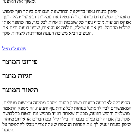
ימשוך את האופנה.
שיפון בועות עשוי בדייקנות ובחדשנות הגבוהים ביותר תוך שימוש
בחומרים המשובחים ביותר כדי להבטיח את עמידותו וביצועיו יוצאי דופן.
אפקט הבועות מוסיף נופך של שובבות ואישיות לכל בגד, מה שהופך אותו
לבלוט מהקהל. בין אם זו שמלה, חולצה או חצאית, שיפון בועות ירים את
העיצוב ויביא משיכה רעננה ומודרנית ליצירות שלך.
שלחו לנו מייל
פירוט המוצר
תגיות מוצר
תיאור המוצר
הספנדקס לארבעה כיוונים בשיפון בועות מספק מתיחה וגמישות מעולים,
המאפשרים לבד להסתגל בנוחות לכל צורת גוף ותנועה. זה מספק התאמה
מושלמת וחופש תנועה, מבטיח שאתה תמיד מרגיש נוח ובטוח בתלבושת
שלך. בין אם זה יום עמוס בעבודה, בילוי לילי עם חברים או אירוע מיוחד,
שיפון בועות יעניק לך את הנוחות הנוספת שאתה צריך מבלי להתפשר על
הסגנון.