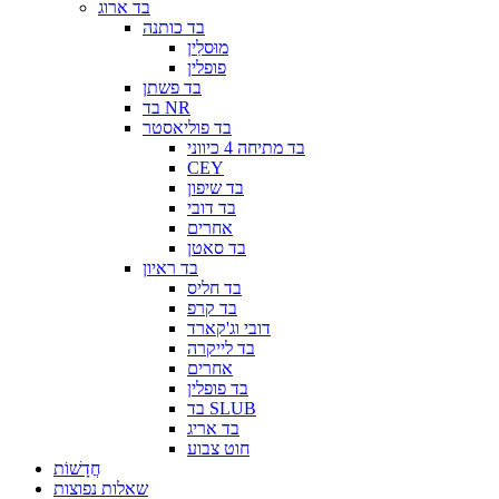
בד ארוג
בד כותנה
מוּסלִין
פופלין
בד פשתן
בד NR
בד פוליאסטר
בד מתיחה 4 כיווני
CEY
בד שיפון
בד דובי
אחרים
בד סאטן
בד ראיון
בד חליס
בד קרפ
דובי וג'קארד
בד לייקרה
אחרים
בד פופלין
בד SLUB
בד אריג
חוט צבוע
חֲדָשׁוֹת
שאלות נפוצות