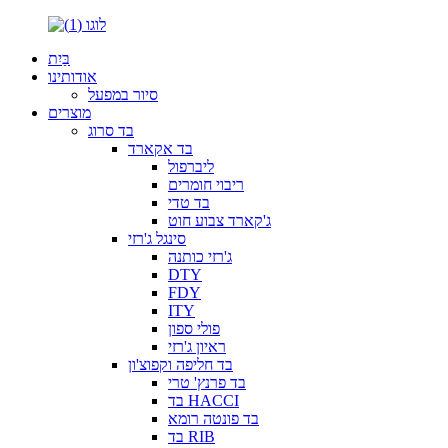
בַּיִת
אודותינו
סיור במפעל
מוצרים
בד סרוג
בד אקארד
ליברפול
ריבוי חומרים
בד טדי
ג'קארד צבוע חוט
סינגל ג'רזי
ג'רזי כותנה
DTY
FDY
ITY
פולי ספון
ראיון ג'רזי
בד חליפה וקפוצ'ון
בד פרנץ' טרי
בד HACCI
בד פונטה רומא
בד RIB